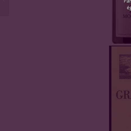
Par
printemps 2026
é