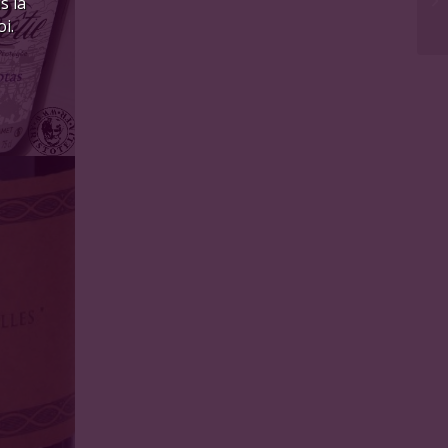
s là
i.