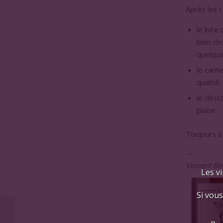
Après les 
le livr
bien ch
quelque
le carn
qualité
le désto
plaisir.
Toujours à 
—
Vincent Be
Les vi
Si vous
Nettoyage de