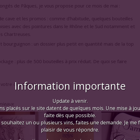
congés de Pâques, je vous propose pour ce mois de mai :
e de cave et les promos : comme d’habitude, quelques bouteilles
oisies avec des pointures dans le Rhône et le Sud notamment et
s Chartreuses.
et bourguignon : un dossier plus petit en quantité mais de la top
ckage : plus de 500 bouteilles à prix réduit. De quoi se faire
Information importante
votre disposition.
Update à venir.
nieaux
ns placés sur le site datent de quelques mois. Une mise à jo
faite dès que possible.
 souhaitez un ou plusieurs vins, faites une demande. Je me 
plaisir de vous répondre.