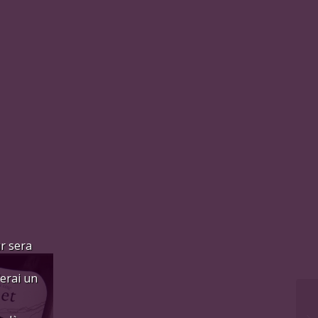
ur sera
ferai un