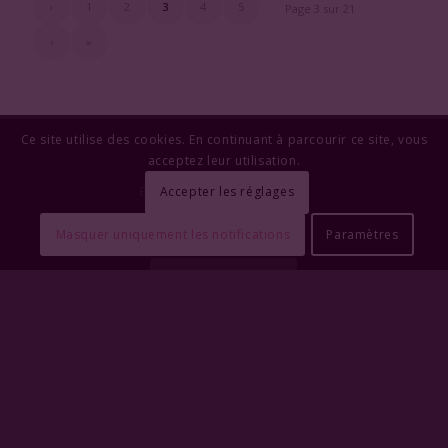
‹
1
2
3
4
5
Page 3 sur 21
›
»
Ce site utilise des cookies. En continuant à parcourir ce site, vous
acceptez leur utilisation.
ELEGANCE WINE COMPANY
Accepter les réglages
By Vincent Benieaux
+32 499 81 40 39
Masquer uniquement les notifications
Paramètres
Contactez-moi
© Copyright - Elegance Wine Company
Politique de Confidentialité
OYÉ-OYÉ