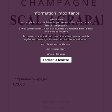
Information importante
Update à venir.
Les vins placés sur le site datent de quelques mois. Une mise à jour sera
faite dès que possible.
Si vous souhaitez un ou plusieurs vins, faites une demande. Je me ferai un
plaisir de vous répondre.
Par contre, les actions du mois sont récentes, consultez-les mais là
également, comme il y a des ventes au quotidien, consultez moi.
Merci de votre compréhension.
À votre disposition.
Vincent Benieaux
Fermer la fenêtre
Complantée 6 Cépages
€
73,00
Ajouter au panier
Voir les détails