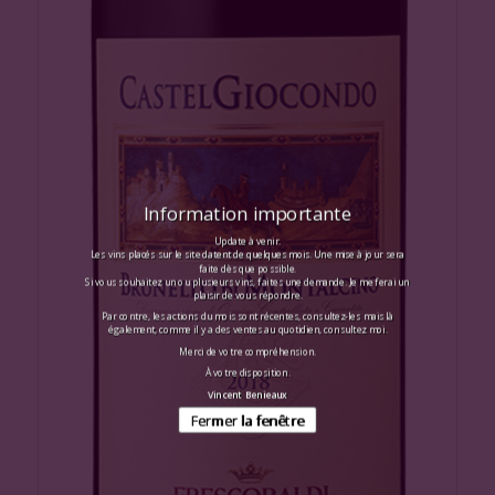
Information importante
Update à venir.
Les vins placés sur le site datent de quelques mois. Une mise à jour sera
faite dès que possible.
Si vous souhaitez un ou plusieurs vins, faites une demande. Je me ferai un
plaisir de vous répondre.
Par contre, les actions du mois sont récentes, consultez-les mais là
également, comme il y a des ventes au quotidien, consultez moi.
Merci de votre compréhension.
À votre disposition.
Vincent Benieaux
Fermer la fenêtre