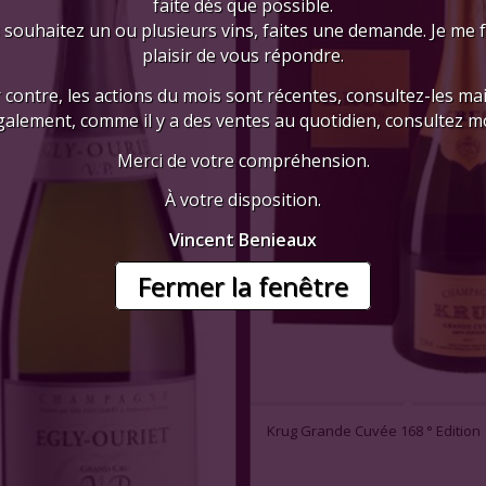
faite dès que possible.
 souhaitez un ou plusieurs vins, faites une demande. Je me 
plaisir de vous répondre.
 contre, les actions du mois sont récentes, consultez-les mai
galement, comme il y a des ventes au quotidien, consultez mo
Merci de votre compréhension.
À votre disposition.
Vincent Benieaux
Fermer la fenêtre
Krug Grande Cuvée 168 ° Edition