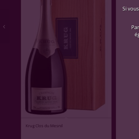
Si vous
Château Pavie 1° Cru 2017
Par
é
Krug Clos du Mesnil