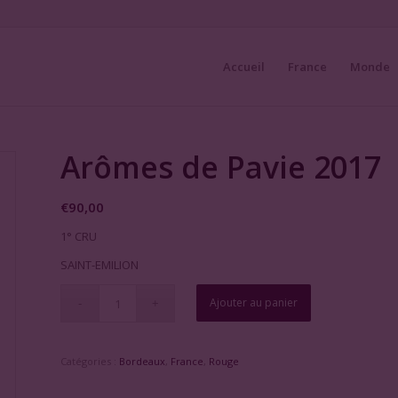
Accueil
France
Monde
Arômes de Pavie 2017
€
90,00
1° CRU
SAINT-EMILION
Ajouter au panier
Catégories :
Bordeaux
,
France
,
Rouge