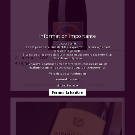
Information importante
Update à venir.
Les vins placés sur le site datent de quelques mois. Une mise à jour sera
faite dès que possible.
Si vous souhaitez un ou plusieurs vins, faites une demande. Je me ferai un
Alsace rouge 2020
plaisir de vous répondre.
€
16,00
Par contre, les actions du mois sont récentes, consultez-les mais là
également, comme il y a des ventes au quotidien, consultez moi.
Merci de votre compréhension.
À votre disposition.
Ajouter au panier
Voir les détails
Vincent Benieaux
Fermer la fenêtre