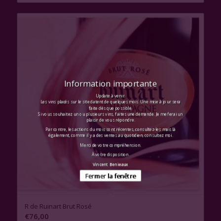
Information importante
Update à venir.
Les vins placés sur le site datent de quelques mois. Une mise à jour sera
faite dès que possible.
Si vous souhaitez un ou plusieurs vins, faites une demande. Je me ferai un
plaisir de vous répondre.
Par contre, les actions du mois sont récentes, consultez-les mais là
également, comme il y a des ventes au quotidien, consultez moi.
Merci de votre compréhension.
À votre disposition.
Vincent Benieaux
Fermer la fenêtre
R de Ruinart Brut Rosé
€
76,00