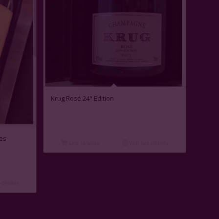
Krug Rosé 24° Edition
es
Lire la suite
Voir les détails
 détails