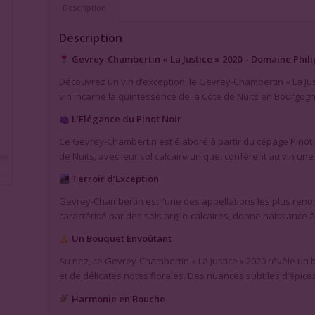
Description
Description
Gevrey-Chambertin « La Justice » 2020 – Domaine Phil
Découvrez un vin d’exception, le Gevrey-Chambertin « La Jus
vin incarne la quintessence de la Côte de Nuits en Bourgogn
L’Élégance du Pinot Noir
Ce Gevrey-Chambertin est élaboré à partir du cépage Pinot 
de Nuits, avec leur sol calcaire unique, confèrent au vin un
Terroir d’Exception
Gevrey-Chambertin est l’une des appellations les plus reno
caractérisé par des sols argilo-calcaires, donne naissance 
Un Bouquet Envoûtant
Au nez, ce Gevrey-Chambertin « La Justice » 2020 révèle un 
et de délicates notes florales. Des nuances subtiles d’épice
Harmonie en Bouche