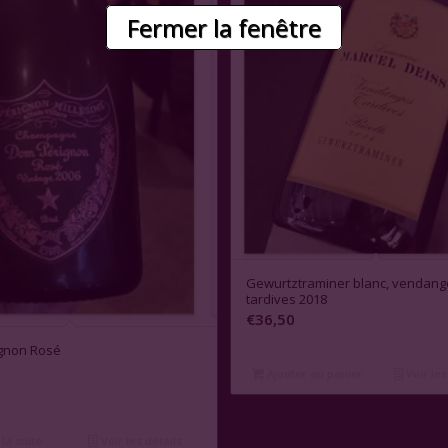
Fermer la fenêtre
Gewurtztraminer blanc, vendang
tardives 2018
€
36,50
gnon Rosé
Ajouter au panier
Voir les
 la suite
Voir les détails