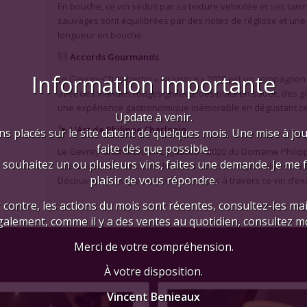
En bouche, ce vin séduit par sa texture veloutée et ses tanin
sauvages sont équilibrées par des notes de réglisse et une l
longueur en bouche.
Accords Gourmands
Information importante
Le Gevrey-Chambertin « La Justice » 2020 est un compagnon 
avec des viandes rouges grillées, des plats en sauce, des g
une expérience gastronomique mémorable en dégustant ce 
Update à venir.
L’Art de Philippe Charlopin
ns placés sur le site datent de quelques mois. Une mise à jo
faite dès que possible.
Le Gevrey-Chambertin « La Justice » 2020 du Domaine Philip
 souhaitez un ou plusieurs vins, faites une demande. Je me 
une bouteille à savourer lors des occasions spéciales ou à d
plaisir de vous répondre.
Découvrez la magie de la Côte de Nuits à travers ce vin d’ex
 contre, les actions du mois sont récentes, consultez-les mai
galement, comme il y a des ventes au quotidien, consultez mo
Merci de votre compréhension.
À votre disposition.
Vincent Benieaux