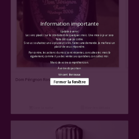
Information importante
Update à venir.
Les vins placés sur le site datent de quelques mois. Une mise à jour sera
faite dès que possible.
Si vous souhaitez un ou plusieurs vins, faites une demande. Je me ferai un
plaisir de vous répondre.
Par contre, les actions du mois sont récentes, consultez-les mais là
également, comme il y a des ventes au quotidien, consultez moi.
Merci de votre compréhension.
À votre disposition.
Vincent Benieaux
Dom Pérignon Rosé
Fermer la fenêtre
Lire la suite
Voir les détails