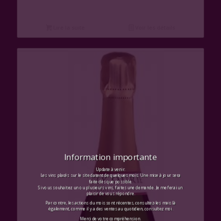
Lire la suite
Voir les détails
Information importante
Update à venir.
Les vins placés sur le site datent de quelques mois. Une mise à jour sera
faite dès que possible.
Si vous souhaitez un ou plusieurs vins, faites une demande. Je me ferai un
plaisir de vous répondre.
Par contre, les actions du mois sont récentes, consultez-les mais là
également, comme il y a des ventes au quotidien, consultez moi.
Merci de votre compréhension.