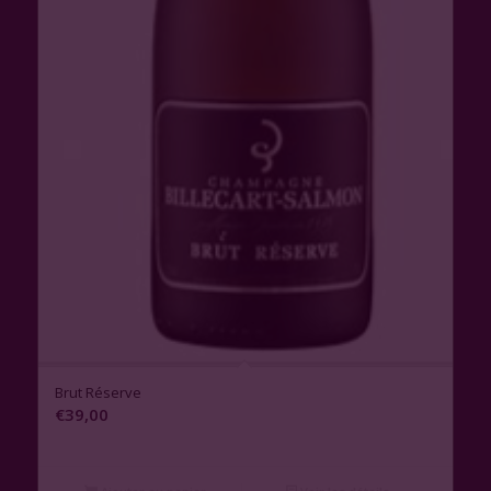
1.00
Brut Réserve
€
39,00