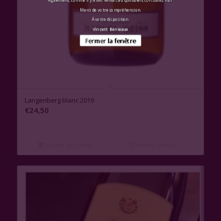
également, comme il y a des ventes au quotidien, consultez moi.
Merci de votre compréhension.
À votre disposition.
Vincent Benieaux
Fermer la fenêtre
Langenberg blanc 2019
€
24,50
Ajouter au panier
Voir les détails