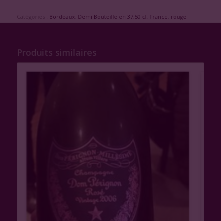
Catégories :
Bordeaux
,
Demi Bouteille en 37,50 cl
,
France
,
rouge
Produits similaires