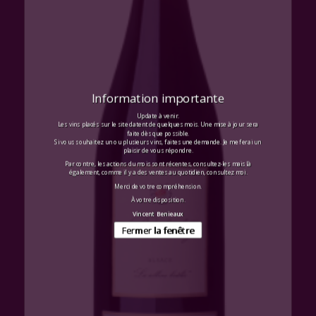
Information importante
Update à venir.
Les vins placés sur le site datent de quelques mois. Une mise à jour sera
faite dès que possible.
Si vous souhaitez un ou plusieurs vins, faites une demande. Je me ferai un
plaisir de vous répondre.
Par contre, les actions du mois sont récentes, consultez-les mais là
également, comme il y a des ventes au quotidien, consultez moi.
Merci de votre compréhension.
À votre disposition.
Vincent Benieaux
Fermer la fenêtre