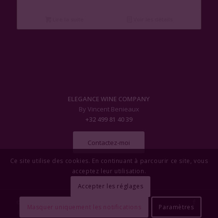
Lire la suite
Voir les détails
ELEGANCE WINE COMPANY
By Vincent Benieaux
+32 499 81 40 39
Contactez-moi
Ce site utilise des cookies. En continuant à parcourir ce site, vous
acceptez leur utilisation.
Accepter les réglages
© Copyright - Elegance Wine Company
Masquer uniquement les notifications
Paramètres
Politique de Confidentialité
OYÉ-OYÉ