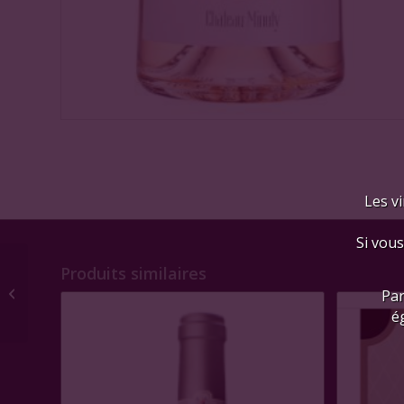
Les vi
Si vous
Produits similaires
Château Minuty
Par
Prestige Rosé Magnum
é