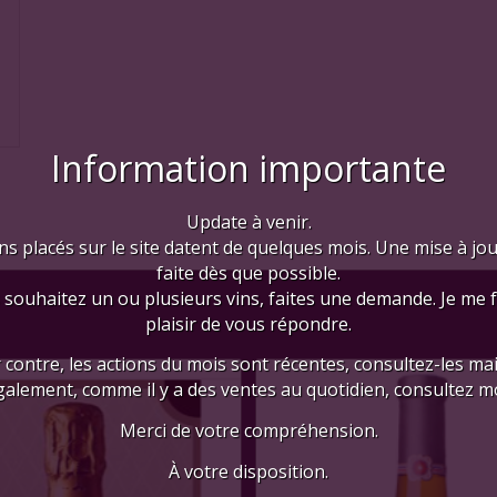
Information importante
Update à venir.
ns placés sur le site datent de quelques mois. Une mise à jo
faite dès que possible.
 souhaitez un ou plusieurs vins, faites une demande. Je me 
plaisir de vous répondre.
 contre, les actions du mois sont récentes, consultez-les mai
galement, comme il y a des ventes au quotidien, consultez mo
Merci de votre compréhension.
À votre disposition.