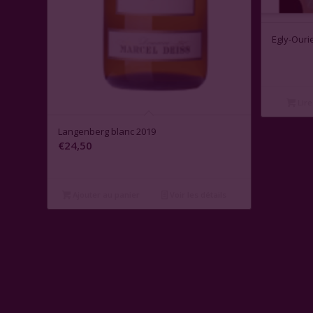
Egly-Ouri
Lire
Langenberg blanc 2019
€
24,50
Ajouter au panier
Voir les détails