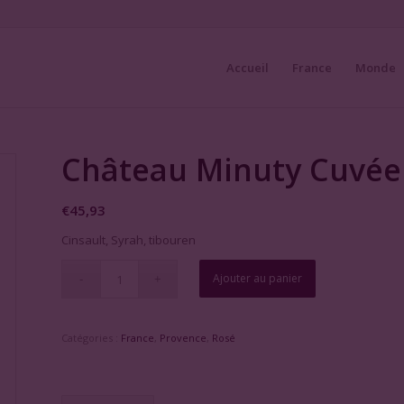
Accueil
France
Monde
Château Minuty Cuvé
€
45,93
Cinsault, Syrah, tibouren
Ajouter au panier
Catégories :
France
,
Provence
,
Rosé