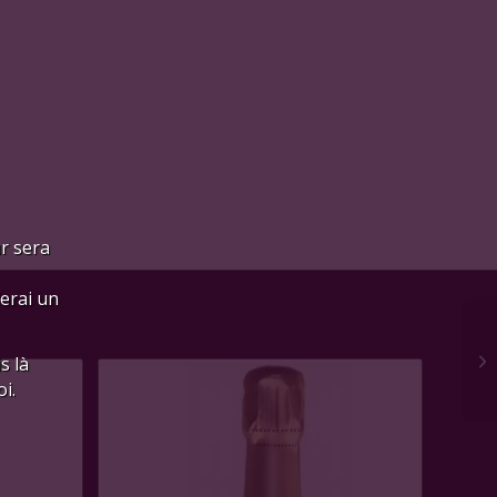
ur sera
ferai un
s là
i.