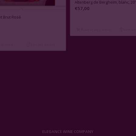
Altenberg de Bergheim, blanc, 20
€
57,00
et Brut Rosé
Ajouter au panier
Voir les
 la suite
Voir les détails
ELEGANCE WINE COMPANY