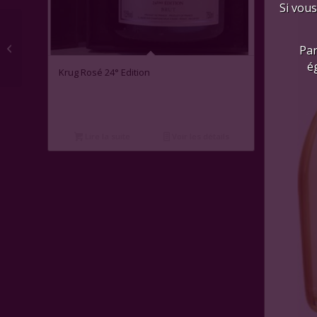
Si vous
Chateauneuf-du-Pape « Tradition »
Par
2020
é
Krug Rosé 24° Edition
Lire la suite
Voir les détails