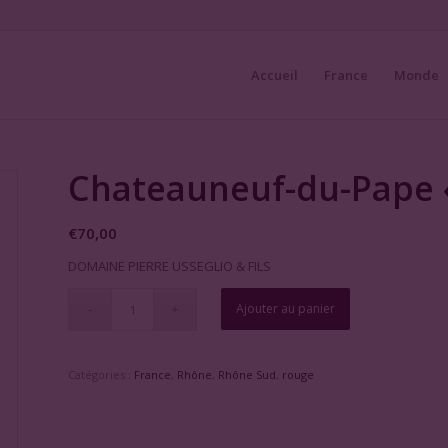
Accueil
France
Monde
Chateauneuf-du-Pape «
€
70,00
DOMAINE PIERRE USSEGLIO & FILS
Ajouter au panier
Catégories :
France
,
Rhône
,
Rhône Sud
,
rouge