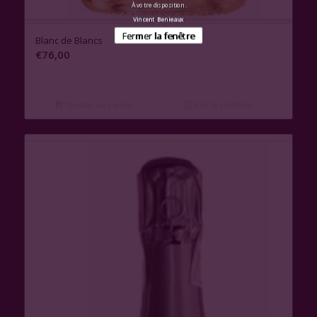
À votre disposition.
Vincent Benieaux
Fermer la fenêtre
Blanc de Blancs
€
76,00
Ajouter au panier
Voir les détails