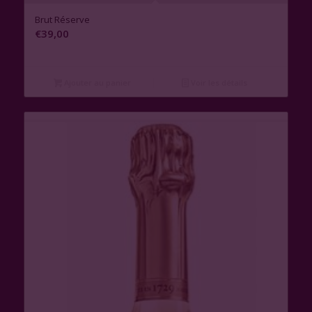
1.00
Brut Réserve
€
39,00
Ajouter au panier
Voir les détails