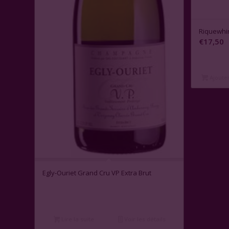
Riquewhir
€
17,50
Ajouter
Egly-Ouriet Grand Cru VP Extra Brut
Lire la suite
Voir les détails