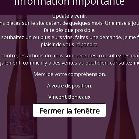
Information importante
Update à venir.
ns placés sur le site datent de quelques mois. Une mise à jo
faite dès que possible.
 souhaitez un ou plusieurs vins, faites une demande. Je me 
plaisir de vous répondre.
 contre, les actions du mois sont récentes, consultez-les mai
galement, comme il y a des ventes au quotidien, consultez mo
Merci de votre compréhension.
À votre disposition.
Vincent Benieaux
Fermer la fenêtre