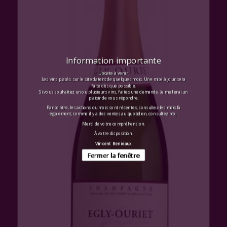
Information importante
Update à venir.
Les vins placés sur le site datent de quelques mois. Une mise à jour sera
faite dès que possible.
Si vous souhaitez un ou plusieurs vins, faites une demande. Je me ferai un
plaisir de vous répondre.
Par contre, les actions du mois sont récentes, consultez-les mais là
également, comme il y a des ventes au quotidien, consultez moi.
Merci de votre compréhension.
À votre disposition.
Vincent Benieaux
Fermer la fenêtre