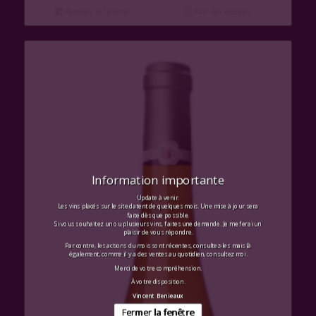
Ajouter au panier
Voir les détails
Information importante
Update à venir.
Les vins placés sur le site datent de quelques mois. Une mise à jour sera
faite dès que possible.
Si vous souhaitez un ou plusieurs vins, faites une demande. Je me ferai un
plaisir de vous répondre.
Par contre, les actions du mois sont récentes, consultez-les mais là
également, comme il y a des ventes au quotidien, consultez moi.
Merci de votre compréhension.
À votre disposition.
Vincent Benieaux
Fermer la fenêtre