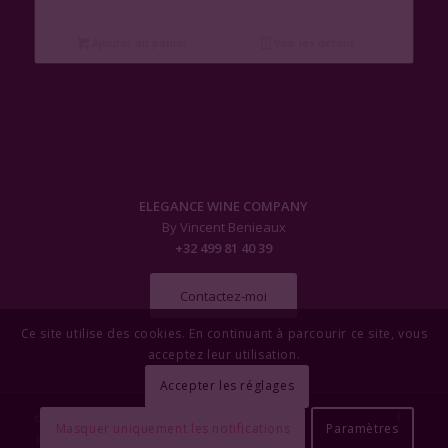
Ajouter au panier
Voir les détails
ELEGANCE WINE COMPANY
By Vincent Benieaux
+32 499 81 40 39
Contactez-moi
Ce site utilise des cookies. En continuant à parcourir ce site, vous
acceptez leur utilisation.
Accepter les réglages
© Copyright - Elegance Wine Company
Masquer uniquement les notifications
Paramètres
Politique de Confidentialité
OYÉ-OYÉ