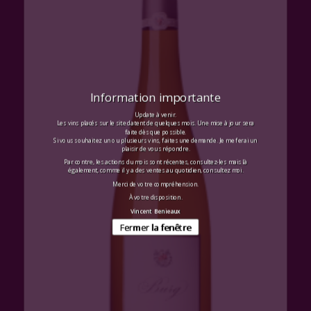
Information importante
Update à venir.
Les vins placés sur le site datent de quelques mois. Une mise à jour sera
faite dès que possible.
Si vous souhaitez un ou plusieurs vins, faites une demande. Je me ferai un
plaisir de vous répondre.
Par contre, les actions du mois sont récentes, consultez-les mais là
également, comme il y a des ventes au quotidien, consultez moi.
Merci de votre compréhension.
À votre disposition.
Vincent Benieaux
Fermer la fenêtre