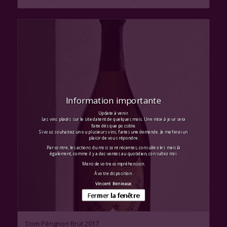
Information importante
Update à venir.
Les vins placés sur le site datent de quelques mois. Une mise à jour sera
faite dès que possible.
Si vous souhaitez un ou plusieurs vins, faites une demande. Je me ferai un
plaisir de vous répondre.
Par contre, les actions du mois sont récentes, consultez-les mais là
également, comme il y a des ventes au quotidien, consultez moi.
Merci de votre compréhension.
À votre disposition.
Vincent Benieaux
Fermer la fenêtre
Dom Pérignon Brut 2017