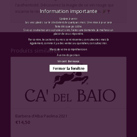
l’authenticité. Découvrez la magie de ce vin rouge qui
Information importante
incarne le respect de la terre et l’amour du vin.
Update à venir.
Les vins placés sur le site datent de quelques mois. Une mise à jour sera
faite dès que possible.
Si vous souhaitez un ou plusieurs vins, faites une demande. Je me ferai un
plaisir de vous répondre.
Par contre, les actions du mois sont récentes, consultez-les mais là
également, comme il y a des ventes au quotidien, consultez moi.
Produits similaires
Merci de votre compréhension.
À votre disposition.
Vincent Benieaux
Fermer la fenêtre
Barbera d’Alba Paolina 2021
€
14,50