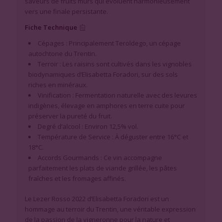
saveurs de fruits mûrs qui évoluent harmonieusement
vers une finale persistante.
Fiche Technique
Cépages : Principalement Teroldego, un cépage
autochtone du Trentin.
Terroir : Les raisins sont cultivés dans les vignobles
biodynamiques d’Elisabetta Foradori, sur des sols
riches en minéraux.
Vinification : Fermentation naturelle avec des levures
indigènes, élevage en amphores en terre cuite pour
préserver la pureté du fruit.
Degré d’alcool : Environ 12,5% vol.
Température de Service : À déguster entre 16°C et
18°C.
Accords Gourmands : Ce vin accompagne
parfaitement les plats de viande grillée, les pâtes
fraîches et les fromages affinés.
Le Lezer Rosso 2022 d’Elisabetta Foradori est un
hommage au terroir du Trentin, une véritable expression
de la passion de la vigneronne pour la nature et