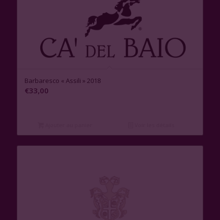
Barbaresco « Assili » 2018
€
33,00
Ajouter au panier
Voir les détails