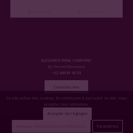
Lire la suite
Voir les détails
ELEGANCE WINE COMPANY
By Vincent Benieaux
+32 499 81 40 39
Contactez-moi
Ce site utilise des cookies. En continuant à parcourir ce site, vous
acceptez leur utilisation.
Accepter les réglages
© Copyright - Elegance Wine Company
Masquer uniquement les notifications
Paramètres
Politique de Confidentialité
OYÉ-OYÉ