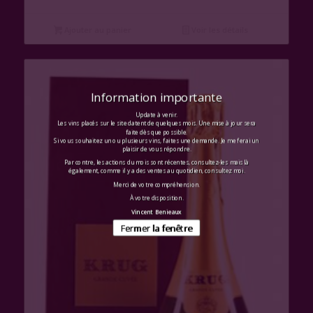
Ajouter au panier
Voir les détails
Information importante
Update à venir.
Les vins placés sur le site datent de quelques mois. Une mise à jour sera
faite dès que possible.
Si vous souhaitez un ou plusieurs vins, faites une demande. Je me ferai un
plaisir de vous répondre.
Par contre, les actions du mois sont récentes, consultez-les mais là
également, comme il y a des ventes au quotidien, consultez moi.
Merci de votre compréhension.
À votre disposition.
Vincent Benieaux
Fermer la fenêtre