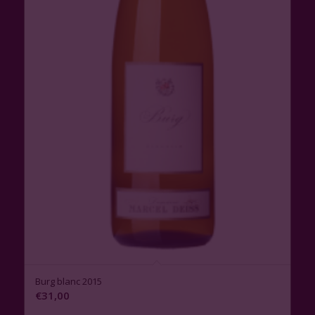
3.00
Burg blanc 2015
€
31,00