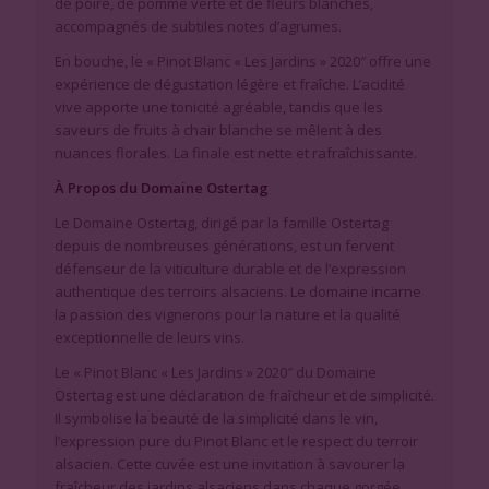
de poire, de pomme verte et de fleurs blanches,
accompagnés de subtiles notes d’agrumes.
En bouche, le « Pinot Blanc « Les Jardins » 2020″ offre une
expérience de dégustation légère et fraîche. L’acidité
vive apporte une tonicité agréable, tandis que les
saveurs de fruits à chair blanche se mêlent à des
nuances florales. La finale est nette et rafraîchissante.
À Propos du Domaine Ostertag
Le Domaine Ostertag, dirigé par la famille Ostertag
depuis de nombreuses générations, est un fervent
défenseur de la viticulture durable et de l’expression
authentique des terroirs alsaciens. Le domaine incarne
la passion des vignerons pour la nature et la qualité
exceptionnelle de leurs vins.
Le « Pinot Blanc « Les Jardins » 2020″ du Domaine
Ostertag est une déclaration de fraîcheur et de simplicité.
Il symbolise la beauté de la simplicité dans le vin,
l’expression pure du Pinot Blanc et le respect du terroir
alsacien. Cette cuvée est une invitation à savourer la
fraîcheur des jardins alsaciens dans chaque gorgée.