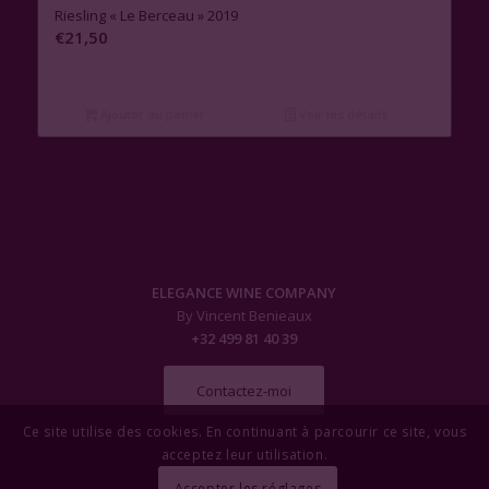
Riesling « Le Berceau » 2019
€
21,50
Ajouter au panier
Voir les détails
ELEGANCE WINE COMPANY
By Vincent Benieaux
+32 499 81 40 39
Contactez-moi
Ce site utilise des cookies. En continuant à parcourir ce site, vous
acceptez leur utilisation.
Accepter les réglages