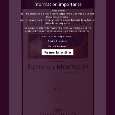
Information importante
Update à venir.
Les vins placés sur le site datent de quelques mois. Une mise à jour sera
faite dès que possible.
Si vous souhaitez un ou plusieurs vins, faites une demande. Je me ferai un
plaisir de vous répondre.
Par contre, les actions du mois sont récentes, consultez-les mais là
également, comme il y a des ventes au quotidien, consultez moi.
Merci de votre compréhension.
À votre disposition.
Vincent Benieaux
Fermer la fenêtre