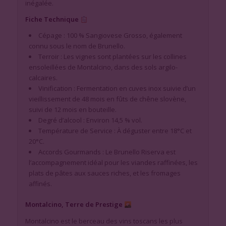
inégalée.
Fiche Technique
Cépage : 100 % Sangiovese Grosso, également
connu sous le nom de Brunello.
Terroir : Les vignes sont plantées sur les collines
ensoleillées de Montalcino, dans des sols argilo-
calcaires.
Vinification : Fermentation en cuves inox suivie d’un
vieillissement de 48 mois en fûts de chêne slovène,
suivi de 12 mois en bouteille.
Degré d’alcool : Environ 14,5 % vol.
Température de Service : À déguster entre 18°C et
20°C.
Accords Gourmands : Le Brunello Riserva est
l’accompagnement idéal pour les viandes raffinées, les
plats de pâtes aux sauces riches, et les fromages
affinés.
Montalcino, Terre de Prestige
Montalcino est le berceau des vins toscans les plus