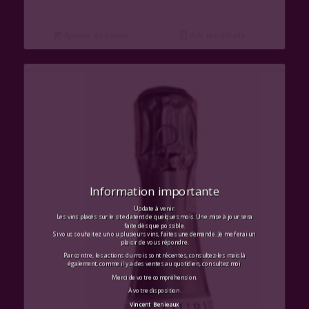
Ajouter au panier
Voir les détails
Information importante
Update à venir.
Les vins placés sur le site datent de quelques mois. Une mise à jour sera
faite dès que possible.
Si vous souhaitez un ou plusieurs vins, faites une demande. Je me ferai un
plaisir de vous répondre.
Par contre, les actions du mois sont récentes, consultez-les mais là
également, comme il y a des ventes au quotidien, consultez moi.
Merci de votre compréhension.
À votre disposition.
Vincent Benieaux