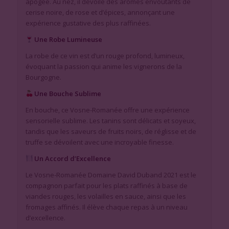
apogée. Au nez, il dévoile des arômes envoûtants de
cerise noire, de rose et d’épices, annonçant une
expérience gustative des plus raffinées.
Une Robe Lumineuse
La robe de ce vin est d’un rouge profond, lumineux,
évoquant la passion qui anime les vignerons de la
Bourgogne.
Une Bouche Sublime
En bouche, ce Vosne-Romanée offre une expérience
sensorielle sublime. Les tanins sont délicats et soyeux,
tandis que les saveurs de fruits noirs, de réglisse et de
truffe se dévoilent avec une incroyable finesse.
Un Accord d’Excellence
Le Vosne-Romanée Domaine David Duband 2021 est le
compagnon parfait pour les plats raffinés à base de
viandes rouges, les volailles en sauce, ainsi que les
fromages affinés. Il élève chaque repas à un niveau
d’excellence.