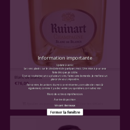
Information importante
Update à venir.
Les vins placés sur le site datent de quelques mois. Une mise à jour sera
faite dès que possible.
Si vous souhaitez un ou plusieurs vins, faites une demande. Je me ferai un
Blanc de Blancs
plaisir de vous répondre.
€
76,00
Par contre, les actions du mois sont récentes, consultez-les mais là
également, comme il y a des ventes au quotidien, consultez moi.
Merci de votre compréhension.
À votre disposition.
Ajouter au panier
Voir les détails
Vincent Benieaux
Fermer la fenêtre