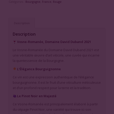
Catégories :
Bourgogne
,
France
,
Rouge
Description
Description
Vosne-Romanée, Domaine David Duband 2021
Le Vosne-Romanée du Domaine David Duband 2021 est
une véritable œuvre d’art viticole, une cuvée qui incarne
la quintessence de la Bourgogne.
L’Élégance Bourguignonne
Ce vin est une expression authentique de l’élégance
bourguignonne. Il est le fruit d’une viticulture méticuleuse
et d’un profond respect pour la terre et la tradition.
Le Pinot Noir en Majesté
Ce Vosne-Romanée est principalement élaboré à partir
du cépage Pinot Noir, une variété qui trouve ici son