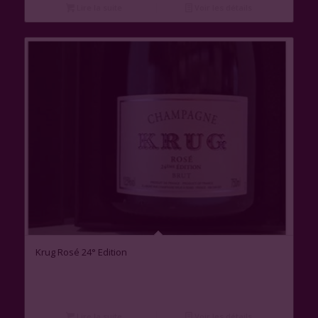
Lire la suite
Voir les détails
Krug Rosé 24° Edition
Lire la suite
Voir les détails