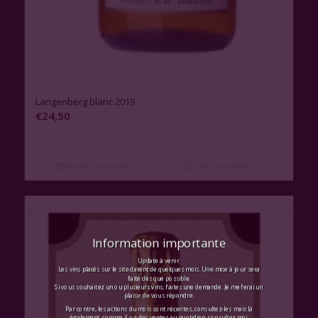
Langenberg blanc 2019
€
24,50
Ajouter au panier
Voir les détails
Information importante
Update à venir.
Les vins placés sur le site datent de quelques mois. Une mise à jour sera
faite dès que possible.
Si vous souhaitez un ou plusieurs vins, faites une demande. Je me ferai un
plaisir de vous répondre.
Par contre, les actions du mois sont récentes, consultez-les mais là
également, comme il y a des ventes au quotidien, consultez moi.