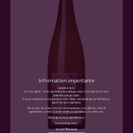
Information importante
Update à venir.
Les vins placés sur le site datent de quelques mois. Une mise à jour sera
faite dès que possible.
Si vous souhaitez un ou plusieurs vins, faites une demande. Je me ferai un
plaisir de vous répondre.
Par contre, les actions du mois sont récentes, consultez-les mais là
également, comme il y a des ventes au quotidien, consultez moi.
Merci de votre compréhension.
À votre disposition.
Vincent Benieaux