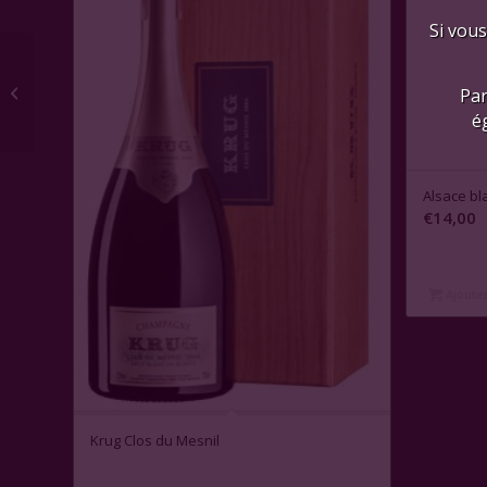
Si vous
Château Sociando-Mallet, Cru
Par
Bourgeois, Magnum 2015
é
Alsace bl
€
14,00
Ajouter
Krug Clos du Mesnil