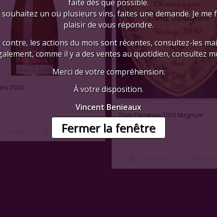
faite dès que possible.
 souhaitez un ou plusieurs vins, faites une demande. Je me 
plaisir de vous répondre.
 contre, les actions du mois sont récentes, consultez-les mai
galement, comme il y a des ventes au quotidien, consultez mo
Merci de votre compréhension.
anc 2020
À votre disposition.
Vincent Benieaux
1.00
Dom Pérignon 2010 Magnum
Fermer la fenêtre
 au panier
Voir les détails
Lire la suite
Voir les