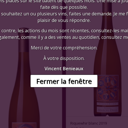
ns placés sur le site datent de quelques mois. Une mise à jo
faite dès que possible.
 souhaitez un ou plusieurs vins, faites une demande. Je me 
plaisir de vous répondre.
 contre, les actions du mois sont récentes, consultez-les mai
galement, comme il y a des ventes au quotidien, consultez mo
Merci de votre compréhension.
À votre disposition.
Vincent Benieaux
Fermer la fenêtre
Riquewhir blanc 2019