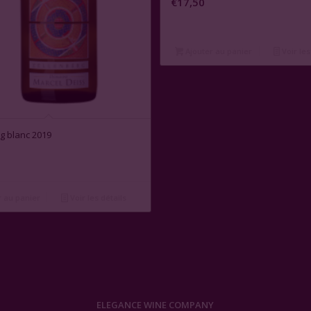
€
17,50
Ajouter au panier
Voir les
g blanc 2019
 au panier
Voir les détails
ELEGANCE WINE COMPANY