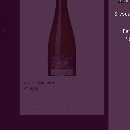
Les vi
Si vous
Annonce de Belair-
Monange, Saint-
Par
Emilion 2016
é
Alsace blanc 2020
€
14,00
Ajouter au panier
Voir les détails