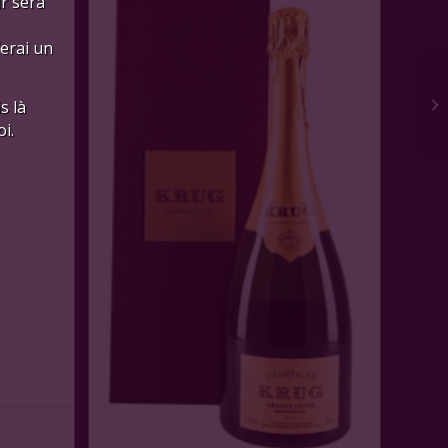
ur sera
ferai un
s là
i.