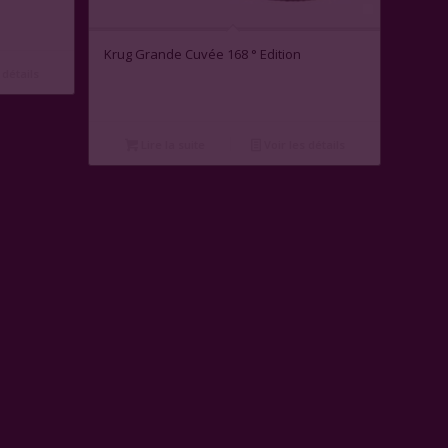
Krug Grande Cuvée 168 ° Edition
 détails
Lire la suite
Voir les détails