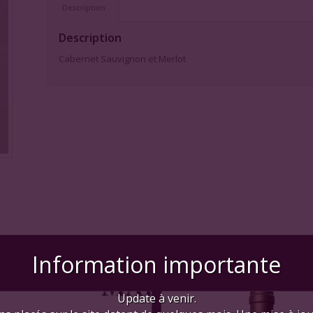
Description
Description
Cabernet Sauvignon et Merlot
Information importante
Update à venir.