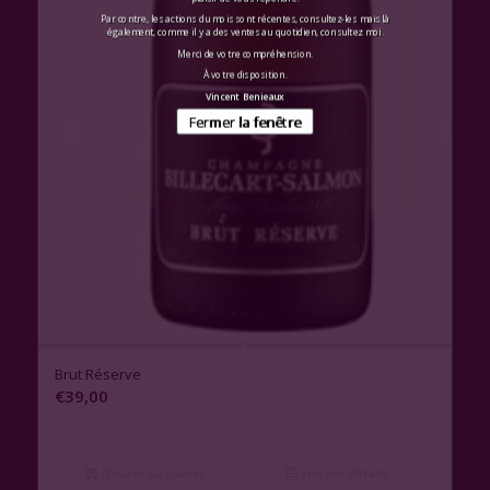
Par contre, les actions du mois sont récentes, consultez-les mais là
également, comme il y a des ventes au quotidien, consultez moi.
Merci de votre compréhension.
À votre disposition.
Vincent Benieaux
Fermer la fenêtre
1.00
Brut Réserve
€
39,00
Ajouter au panier
Voir les détails