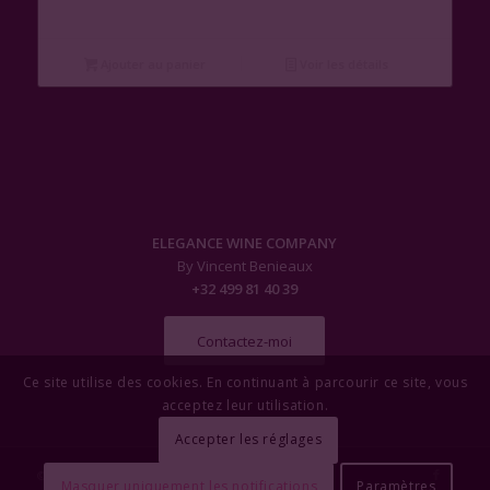
Ajouter au panier
Voir les détails
ELEGANCE WINE COMPANY
By Vincent Benieaux
+32 499 81 40 39
Contactez-moi
Ce site utilise des cookies. En continuant à parcourir ce site, vous
acceptez leur utilisation.
Accepter les réglages
© Copyright - Elegance Wine Company
Masquer uniquement les notifications
Paramètres