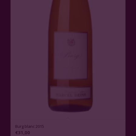
3.00
Burg blanc 2015
€
31,00