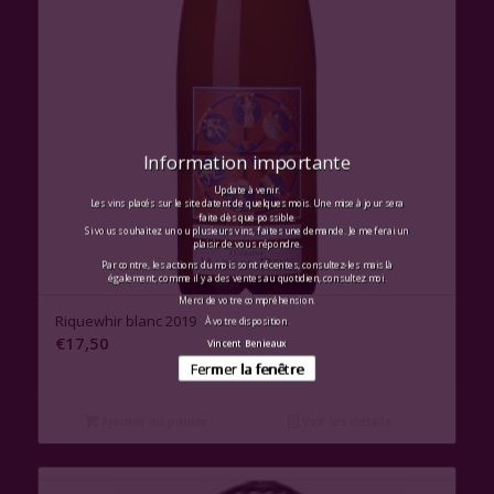
Information importante
Update à venir.
Les vins placés sur le site datent de quelques mois. Une mise à jour sera
faite dès que possible.
Si vous souhaitez un ou plusieurs vins, faites une demande. Je me ferai un
plaisir de vous répondre.
Par contre, les actions du mois sont récentes, consultez-les mais là
également, comme il y a des ventes au quotidien, consultez moi.
Merci de votre compréhension.
Riquewhir blanc 2019
À votre disposition.
€
17,50
Vincent Benieaux
Fermer la fenêtre
Ajouter au panier
Voir les détails