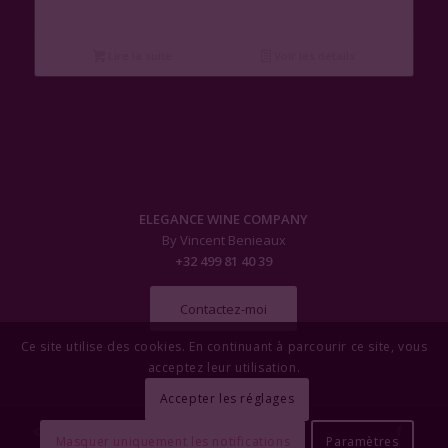
Lire la suite
Voir les détails
ELEGANCE WINE COMPANY
By Vincent Benieaux
+32 499 81 40 39
Contactez-moi
Ce site utilise des cookies. En continuant à parcourir ce site, vous
acceptez leur utilisation.
Accepter les réglages
© Copyright - Elegance Wine Company
Masquer uniquement les notifications
Paramètres