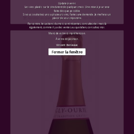
Update à venir.
Les vins placés sur le site datent de quelques mois. Une mise à jour sera
faite dès que possible.
Si vous souhaitez un ou plusieurs vins, faites une demande. Je me ferai un
Ajouter au panier
Voir les détails
plaisir de vous répondre.
Par contre, les actions du mois sont récentes, consultez-les mais là
également, comme il y a des ventes au quotidien, consultez moi.
Merci de votre compréhension.
À votre disposition.
Vincent Benieaux
Fermer la fenêtre