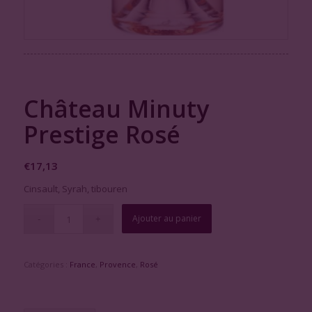
Château Minuty
Prestige Rosé
€
17,13
Cinsault, Syrah, tibouren
Ajouter au panier
Catégories :
France
,
Provence
,
Rosé