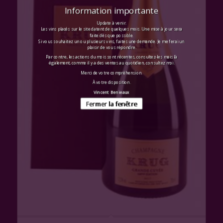
Information importante
Update à venir.
Les vins placés sur le site datent de quelques mois. Une mise à jour sera
faite dès que possible.
Si vous souhaitez un ou plusieurs vins, faites une demande. Je me ferai un
plaisir de vous répondre.
Par contre, les actions du mois sont récentes, consultez-les mais là
également, comme il y a des ventes au quotidien, consultez moi.
Merci de votre compréhension.
À votre disposition.
Vincent Benieaux
Fermer la fenêtre