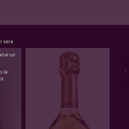
ur sera
ferai un
s là
i.