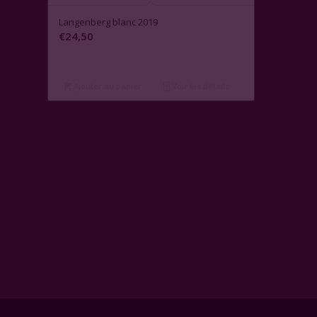
Langenberg blanc 2019
€
24,50
Ajouter au panier
Voir les détails