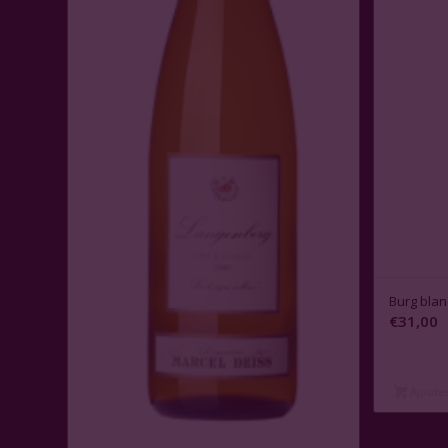
Burg blan
€
31,00
Ajouter