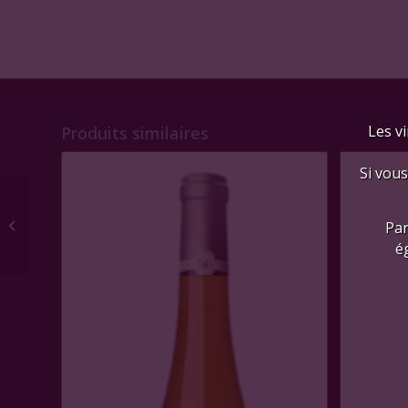
Les vi
Produits similaires
Si vous
Château Pichon-
Longueville-Baron, CC
Par
Pauillac 2015
é