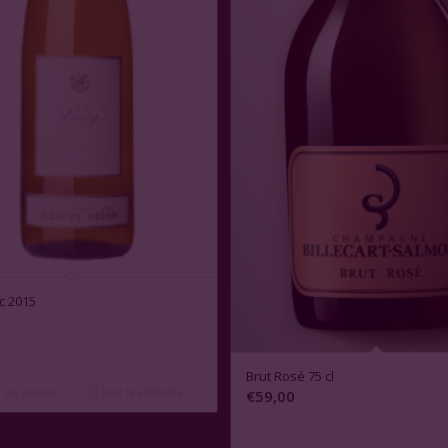
3.00
c 2015
Brut Rosé 75 cl
 au panier
Voir les détails
€
59,00