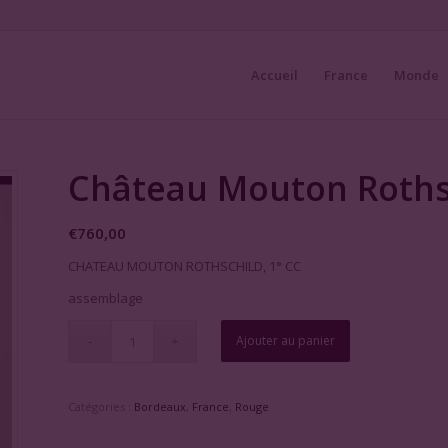
Accueil
France
Monde
Château Mouton Rothsc
€
760,00
CHATEAU MOUTON ROTHSCHILD, 1° CC
assemblage
Ajouter au panier
Catégories :
Bordeaux
,
France
,
Rouge