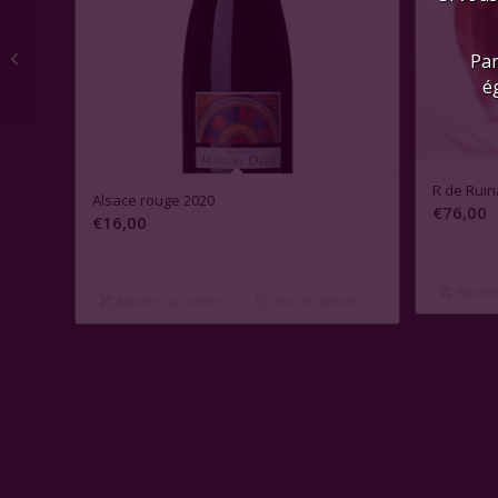
Château Rieussec 2011
Par
é
R de Ruin
Alsace rouge 2020
€
76,00
€
16,00
Ajouter
Ajouter au panier
Voir les détails