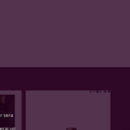
ur sera
ferai un