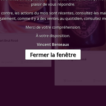
plaisir de vous répondre.
 contre, les actions du mois sont récentes, consultez-les mai
galement, comme il y a des ventes au quotidien, consultez mo
Merci de votre compréhension.
À votre disposition.
art Brut Rosé
Vincent Benieaux
Fermer la fenêtre
Dom Pérignon Rosé
 au panier
Voir les détails
Lire la suite
Voir les