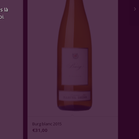
s là
i.
3.00
Burg blanc 2015
€
31,00