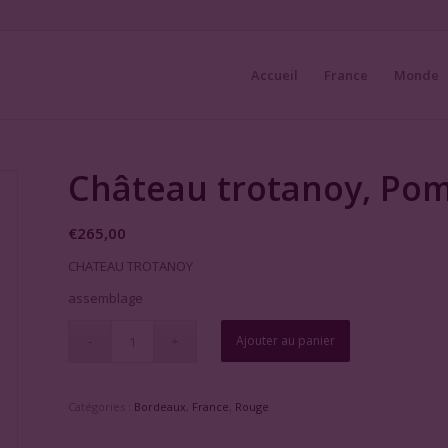
Accueil
France
Monde
Château trotanoy, Pom
€
265,00
CHATEAU TROTANOY
assemblage
Ajouter au panier
Catégories :
Bordeaux
,
France
,
Rouge