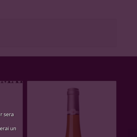
ur sera
ferai un