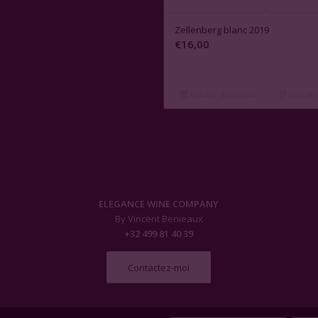
Zellenberg blanc 2019
€
16,00
Ajouter au panier
Voir les
ELEGANCE WINE COMPANY
By Vincent Benieaux
+32 499 81 40 39
Contactez-moi