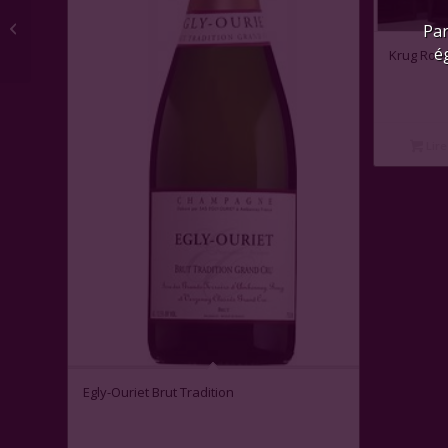
Château La Fleur
Par
Petrus, Pomerol 2017
é
Krug Rosé
Lire
Egly-Ouriet Brut Tradition