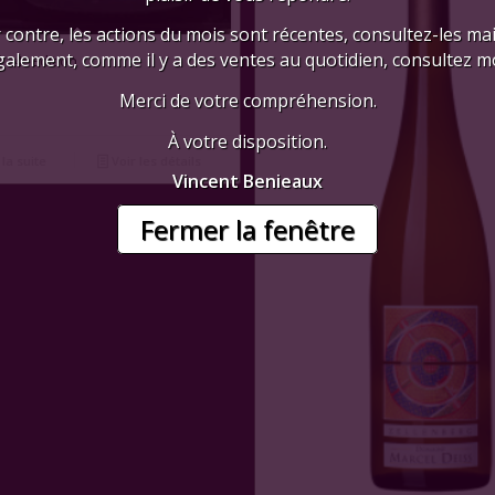
 contre, les actions du mois sont récentes, consultez-les mai
galement, comme il y a des ventes au quotidien, consultez mo
 24° Edition
Merci de votre compréhension.
À votre disposition.
 la suite
Voir les détails
Vincent Benieaux
Fermer la fenêtre