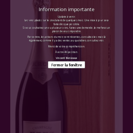
Information importante
Update à venir.
Les vins placés sur le site datent de quelques mois. Une mise à jour sera
faite dès que possible.
Si vous souhaitez un ou plusieurs vins, faites une demande. Je me ferai un
plaisir de vous répondre.
Par contre, les actions du mois sont récentes, consultez-les mais là
également, comme il y a des ventes au quotidien, consultez moi.
Merci de votre compréhension.
À votre disposition.
Vincent Benieaux
Fermer la fenêtre