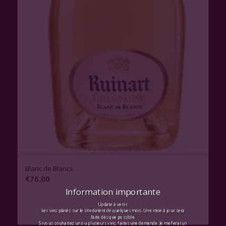
Blanc de Blancs
€
76,00
Information importante
Update à venir.
Les vins placés sur le site datent de quelques mois. Une mise à jour sera
Ajouter au panier
Voir les détails
faite dès que possible.
Si vous souhaitez un ou plusieurs vins, faites une demande. Je me ferai un