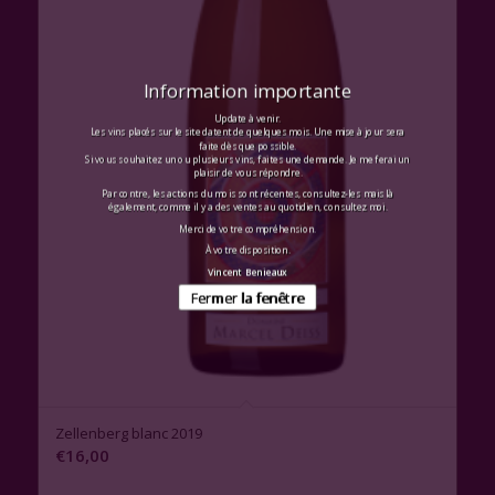
Information importante
Update à venir.
Les vins placés sur le site datent de quelques mois. Une mise à jour sera
faite dès que possible.
Si vous souhaitez un ou plusieurs vins, faites une demande. Je me ferai un
plaisir de vous répondre.
Par contre, les actions du mois sont récentes, consultez-les mais là
également, comme il y a des ventes au quotidien, consultez moi.
Merci de votre compréhension.
À votre disposition.
Vincent Benieaux
Fermer la fenêtre
Zellenberg blanc 2019
€
16,00