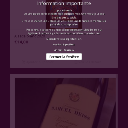
Information importante
Update à venir.
Les vins placés sur le site datent de quelques mois. Une mise à jour sera
faite dès que possible.
Si vous souhaitez un ou plusieurs vins, faites une demande. Je me ferai un
plaisir de vous répondre.
Par contre, les actions du mois sont récentes, consultez-les mais là
également, comme il y a des ventes au quotidien, consultez moi.
Alsace blanc 2020
Merci de votre compréhension.
€
14,00
À votre disposition.
Vincent Benieaux
Fermer la fenêtre
Ajouter au panier
Voir les détails