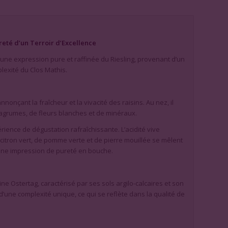
reté d’un Terroir d’Excellence
 une expression pure et raffinée du Riesling, provenant d’un
plexité du Clos Mathis.
nonçant la fraîcheur et la vivacité des raisins. Au nez, il
agrumes, de fleurs blanches et de minéraux.
érience de dégustation rafraîchissante. L’acidité vive
 citron vert, de pomme verte et de pierre mouillée se mêlent
 une impression de pureté en bouche.
e Ostertag, caractérisé par ses sols argilo-calcaires et son
 d’une complexité unique, ce qui se reflète dans la qualité de