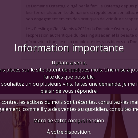
Le Domaine Ostertag, dirigé par la famille Ostertag depuis 
leur terroir alsacien. Le domaine est réputé pour son attach
son engagement envers des pratiques de viticulture respe
Le « Riesling « Clos Mathis » 2021 » du Domaine Ostertag est
l’expression authentique du Riesling alsacien et la beauté du
découvrir la finesse et la complexité des vins blancs du Do
Information importante
pureté du Riesling.
Update à venir.
ns placés sur le site datent de quelques mois. Une mise à jo
faite dès que possible.
 souhaitez un ou plusieurs vins, faites une demande. Je me 
plaisir de vous répondre.
 contre, les actions du mois sont récentes, consultez-les mai
galement, comme il y a des ventes au quotidien, consultez mo
Merci de votre compréhension.
À votre disposition.