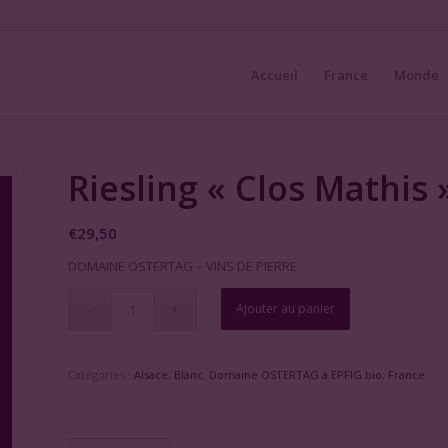
Accueil
France
Monde
Riesling « Clos Mathis 
€
29,50
DOMAINE OSTERTAG – VINS DE PIERRE
Ajouter au panier
Catégories :
Alsace
,
Blanc
,
Domaine OSTERTAG à EPFIG bio
,
France