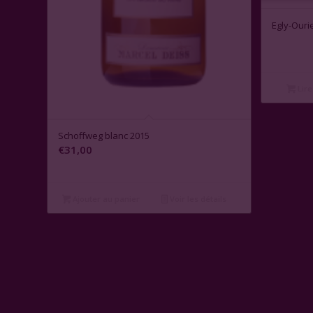
Egly-Ouri
Lire
Schoffweg blanc 2015
€
31,00
Ajouter au panier
Voir les détails