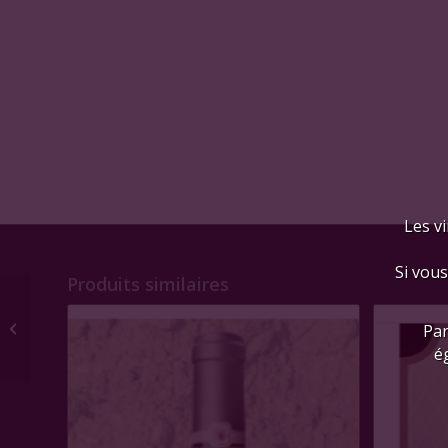
Les vi
Si vous
Produits similaires
Côte Rôtie » La
Par
Turque », Guigal 2018
é