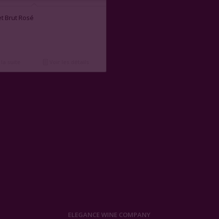
et Brut Rosé
 la suite
Voir les détails
ELEGANCE WINE COMPANY