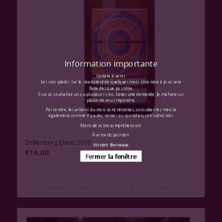
Information importante
Update à venir.
Les vins placés sur le site datent de quelques mois. Une mise à jour sera
faite dès que possible.
Si vous souhaitez un ou plusieurs vins, faites une demande. Je me ferai un
plaisir de vous répondre.
Par contre, les actions du mois sont récentes, consultez-les mais là
également, comme il y a des ventes au quotidien, consultez moi.
Merci de votre compréhension.
À votre disposition.
Zellenberg blanc 2019
Vincent Benieaux
€
16,00
Fermer la fenêtre
Ajouter au panier
Voir les détails