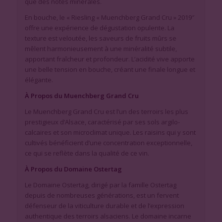
que des notes minérales.
En bouche, le « Riesling « Muenchberg Grand Cru » 2019″
offre une expérience de dégustation opulente. La
texture est veloutée, les saveurs de fruits mûrs se
mêlent harmonieusement à une minéralité subtile,
apportant fraîcheur et profondeur. L’acidité vive apporte
une belle tension en bouche, créant une finale longue et
élégante.
À Propos du Muenchberg Grand Cru
Le Muenchberg Grand Cru est l’un des terroirs les plus
prestigieux d’Alsace, caractérisé par ses sols argilo-
calcaires et son microclimat unique. Les raisins qui y sont
cultivés bénéficient d’une concentration exceptionnelle,
ce qui se reflète dans la qualité de ce vin.
À Propos du Domaine Ostertag
Le Domaine Ostertag, dirigé par la famille Ostertag
depuis de nombreuses générations, est un fervent
défenseur de la viticulture durable et de l’expression
authentique des terroirs alsaciens. Le domaine incarne