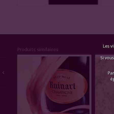
Les vi
Produits similaires
Si vous
Château La Mission
Haut-Brion blanc 2017,
Par
CC Pessac
é