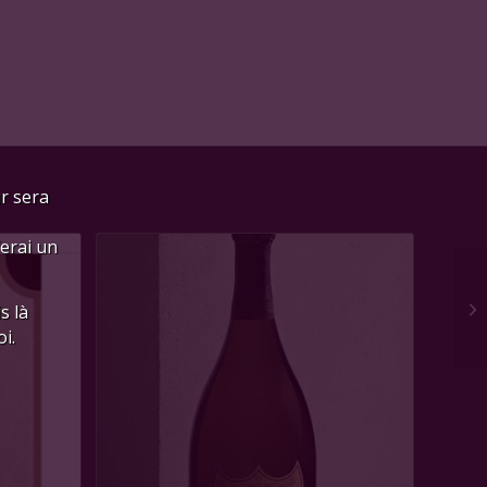
ur sera
ferai un
s là
i.