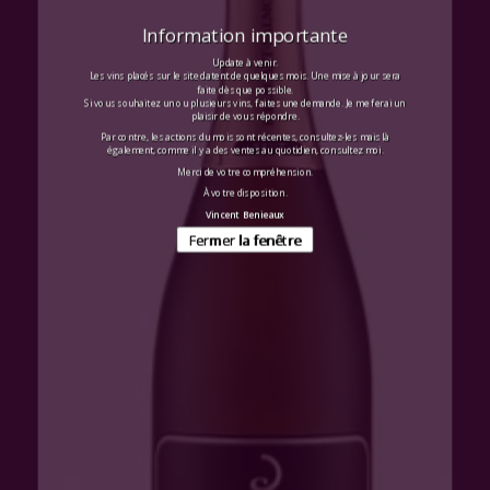
Information importante
Update à venir.
Les vins placés sur le site datent de quelques mois. Une mise à jour sera
faite dès que possible.
Si vous souhaitez un ou plusieurs vins, faites une demande. Je me ferai un
plaisir de vous répondre.
Par contre, les actions du mois sont récentes, consultez-les mais là
également, comme il y a des ventes au quotidien, consultez moi.
Merci de votre compréhension.
À votre disposition.
Vincent Benieaux
Fermer la fenêtre