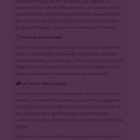
fruits noirs mûrs, de cerises noires, de réglisse et
d’épices. En bouche, il offre une texture veloutée et des
saveurs riches de fruits rouges et noirs, soutenues par
des notes de garrigue méditerranéenne. La finale est
longue et élégante, laissant une impression durable.
Accords Gourmands
Ce vin est un excellent compagnon pour une variété de
plats. Il accompagne à merveille les grillades, les plats
méditerranéens, les fromages affinés et les plats à base
d’agneau. Sa polyvalence en fait un choix idéal pour les
dîners en plein air et les moments de convivialité.
Le Terroir des Creisses
Les Creisses est le nom du vignoble où ces raisins sont
cultivés, un terroir d’exception situé dans le Languedoc-
Roussillon. Les sols argilo-calcaires et la proximité de la
mer Méditerranée apportent des caractéristiques
uniques à ce vin, reflétant la diversité et la richesse de la
région.
Découvrez l’âme ensoleillée du Languedoc-Roussillon à