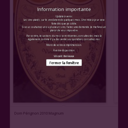
Information importante
Update à venir.
Les vins placés sur le site datent de quelques mois. Une mise à jour sera
faite dès que possible.
Si vous souhaitez un ou plusieurs vins, faites une demande. Je me ferai un
plaisir de vous répondre.
Par contre, les actions du mois sont récentes, consultez-les mais là
également, comme il y a des ventes au quotidien, consultez moi.
Merci de votre compréhension.
À votre disposition.
Vincent Benieaux
Fermer la fenêtre
1.00
Dom Pérignon 2010 Magnum