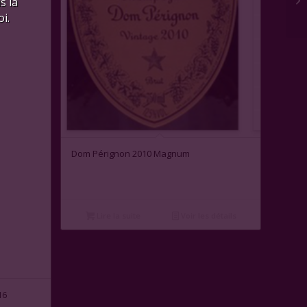
s là
i.
1.00
Dom Pérignon 2010 Magnum
Lire la suite
Voir les détails
16