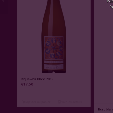
Par
Germain
é
Riquewhir blanc 2019
€
17,50
Ajouter au panier
Voir les détails
Burg blan