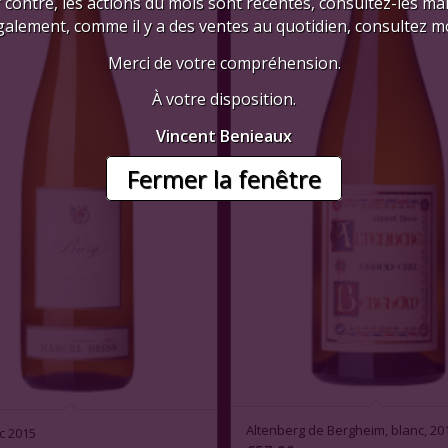
 contre, les actions du mois sont récentes, consultez-les mai
galement, comme il y a des ventes au quotidien, consultez mo
Merci de votre compréhension.
À votre disposition.
Vincent Benieaux
Fermer la fenêtre
3.00
Altenberg de Bergheim, blanc, 20
c 2015