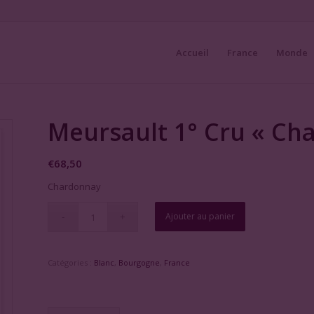
Accueil
France
Monde
Meursault 1° Cru « Ch
€
68,50
Chardonnay
Ajouter au panier
Catégories :
Blanc
,
Bourgogne
,
France