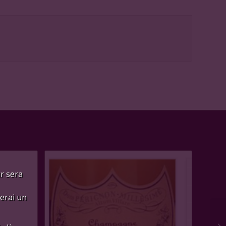
ur sera
ferai un