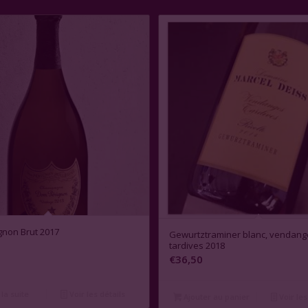
non Brut 2017
Gewurtztraminer blanc, vendang
tardives 2018
€
36,50
 la suite
Voir les détails
Ajouter au panier
Voir les