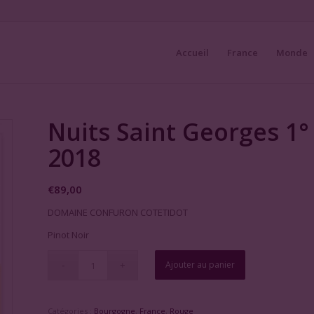
Accueil
France
Monde
Nuits Saint Georges 1°
2018
€
89,00
DOMAINE CONFURON COTETIDOT
Pinot Noir
Ajouter au panier
Catégories :
Bourgogne
,
France
,
Rouge