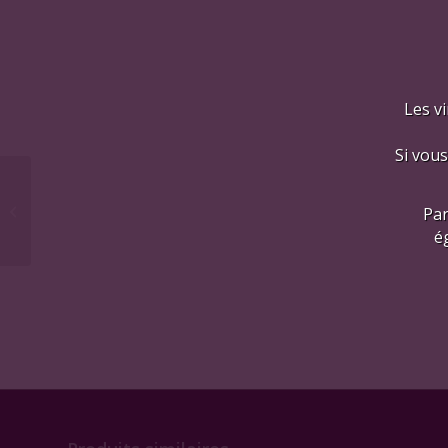
Les vi
Si vous
Vosne-Romanée 1°
Cru « Les Suchots »,
Par
2019
é