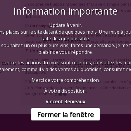
En bouche, ce Nuits Saint Georges 1° Cru se distingue par s
Information importante
structure est harmonieuse, et la finale persistante offre des
de boisé.
Update à venir.
Un Compagnon de Choix
ns placés sur le site datent de quelques mois. Une mise à jo
Ce vin accompagnera avec brio une variété de plats gastrono
faite dès que possible.
bœuf aux morilles, ou encore un fromage affiné de Bourgo
 souhaitez un ou plusieurs vins, faites une demande. Je me 
L’Art de la Vigne et du Vin
plaisir de vous répondre.
Le Nuits Saint Georges 1° Cru « Vignes Rondes » 2018 est l’
 contre, les actions du mois sont récentes, consultez-les mai
Confuron. Chaque gorgée révèle l’essence même de la Bour
galement, comme il y a des ventes au quotidien, consultez mo
d’exception.
Merci de votre compréhension.
Offrez-vous une expérience gustative incomparable en dégu
2018. Plongez dans l’univers fascinant de la Côte de Nuits et
À votre disposition.
bourguignonne.
Vincent Benieaux
Fermer la fenêtre