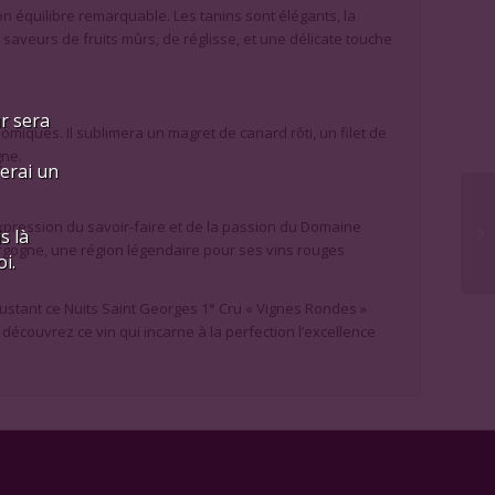
on équilibre remarquable. Les tanins sont élégants, la
 saveurs de fruits mûrs, de réglisse, et une délicate touche
ur sera
miques. Il sublimera un magret de canard rôti, un filet de
gne.
ferai un
expression du savoir-faire et de la passion du Domaine
s là
gogne, une région légendaire pour ses vins rouges
i.
stant ce Nuits Saint Georges 1° Cru « Vignes Rondes »
 découvrez ce vin qui incarne à la perfection l’excellence