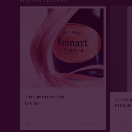
Produits similaires
R de Ruinart Brut Rosé
Dom Périg
€
76,00
€
185,00
Ajouter au panier
Voir les détails
Lire