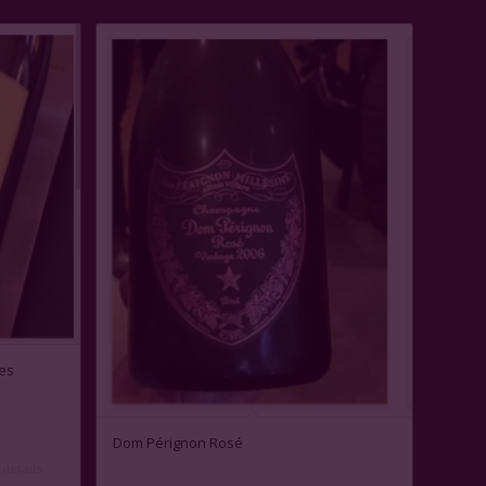
es
Dom Pérignon Rosé
 détails