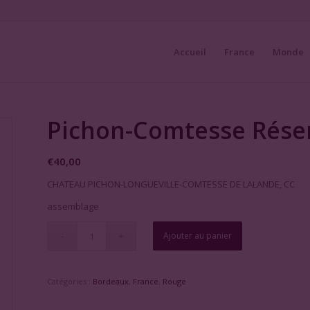
Accueil
France
Monde
Pichon-Comtesse Réser
€
40,00
CHATEAU PICHON-LONGUEVILLE-COMTESSE DE LALANDE, CC
assemblage
Ajouter au panier
Catégories :
Bordeaux
,
France
,
Rouge