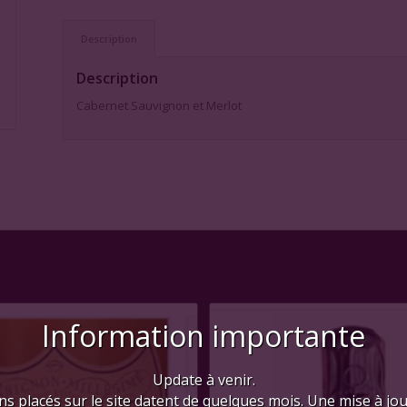
Description
Description
Cabernet Sauvignon et Merlot
Information importante
Update à venir.
ns placés sur le site datent de quelques mois. Une mise à jo