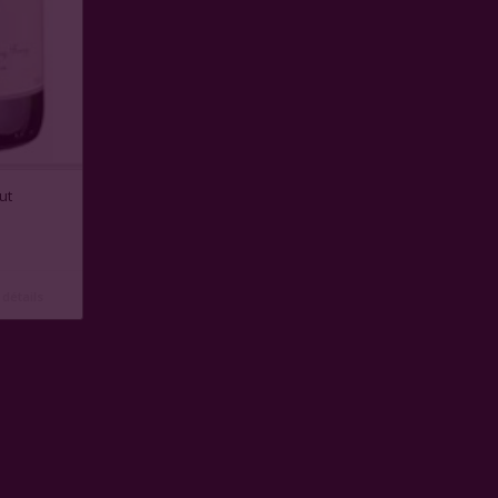
ut
 détails