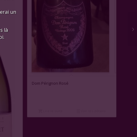
ferai un
s là
i.
Dom Pérignon Rosé
Lire la suite
Voir les détails