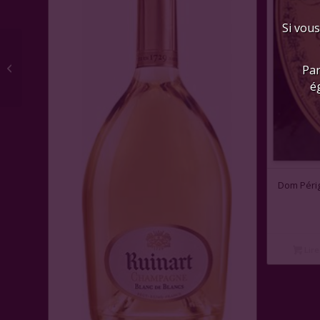
Si vous
Château Pichon-
Comtesse, CC Pauillac
Par
2017
é
Dom Péri
Lire